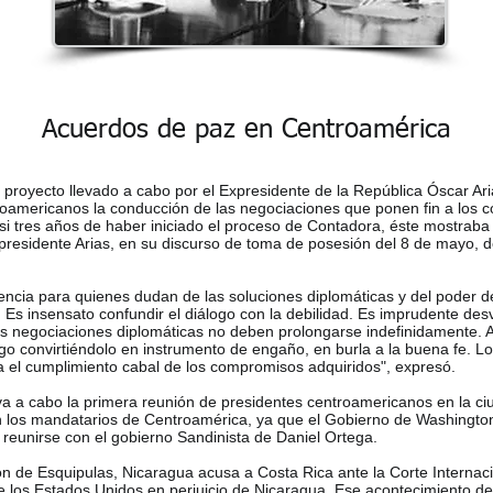
Acuerdos de paz en Centroamérica
 proyecto llevado a cabo por el Expresidente de la República Óscar A
roamericanos la conducción de las negociaciones que ponen fin a los co
 tres años de haber iniciado el proceso de Contadora, éste mostraba
 presidente Arias, en su discurso de toma de posesión del 8 de mayo, 
ncia para quienes dudan de las soluciones diplomáticas y del poder de
Es insensato confundir el diálogo con la debilidad. Es imprudente desv
las negociaciones diplomáticas no deben prolongarse indefinidamente. A
logo convirtiéndolo en instrumento de engaño, en burla a la buena fe.
ra el cumplimiento cabal de los compromisos adquiridos", expresó.
a a cabo la primera reunión de presidentes centroamericanos en la c
n los mandatarios de Centroamérica, ya que el Gobierno de Washington
reunirse con el gobierno Sandinista de Daniel Ortega.
n de Esquipulas, Nicaragua acusa a Costa Rica ante la Corte Internac
e los Estados Unidos en perjuicio de Nicaragua. Ese acontecimiento des