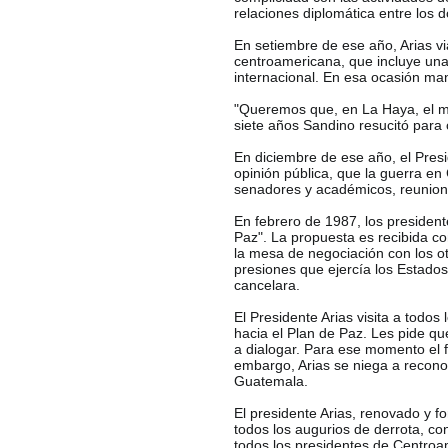
relaciones diplomática entre los 
En setiembre de ese año, Arias v
centroamericana, que incluye una 
internacional. En esa ocasión man
"Queremos que, en La Haya, el m
siete años Sandino resucitó para 
En diciembre de ese año, el Presid
opinión pública, que la guerra en
senadores y académicos, reunione
En febrero de 1987, los presiden
Paz". La propuesta es recibida co
la mesa de negociación con los o
presiones que ejercía los Estado
cancelara.
El Presidente Arias visita a todo
hacia el Plan de Paz. Les pide qu
a dialogar. Para ese momento el f
embargo, Arias se niega a reconoce
Guatemala.
El presidente Arias, renovado y f
todos los augurios de derrota, co
todos los presidentes de Centroa