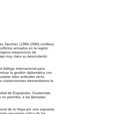
rias Sánchez (1986-1990) conlleva
nflictos armados en la región.
 signos inequívocos de
deja muy clara su descontento
l diálogo internacional para
irtuar la gestión diplomática con
ceptar tales actitudes sería
 Los costarricenses demandamos la
iudad de Esquipulas, Guatemala.
 no permitía, a las llamadas
ional de la Haya por una supuesta
ata una etapa crítica de las