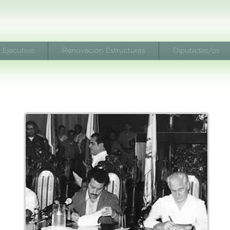
 Ejecutivo
Renovación Estructuras
Diputadas/os