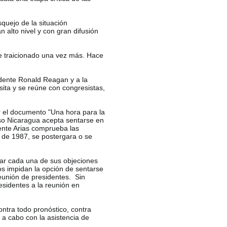
quejo de la situación
 alto nivel y con gran difusión
e traicionado una vez más. Hace
sidente Ronald Reagan y a la
sita y se reúne con congresistas,
r el documento "Una hora para la
uso Nicaragua acepta sentarse en
ente Arias comprueba las
 de 1987, se postergara o se
orar cada una de sus objeciones
os impidan la opción de sentarse
reunión de presidentes. Sin
residentes a la reunión en
ontra todo pronóstico, contra
 a cabo con la asistencia de