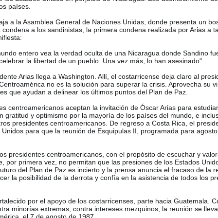
dos países.
iaja a la Asamblea General de Naciones Unidas, donde presenta un bos
condena a los sandinistas, la primera condena realizada por Arias a tan
ifiesta:
undo entero vea la verdad oculta de una Nicaragua donde Sandino fu
celebrar la libertad de un pueblo. Una vez más, lo han asesinado".
ente Arias llega a Washington. Allí, el costarricense deja claro al pre
 Centroamérica no es la solución para superar la crisis. Aprovecha su vi
s que ayudan a delinear los últimos puntos del Plan de Paz.
tes centroamericanos aceptan la invitación de Óscar Arias para estudia
n gratitud y optimismo por la mayoría de los países del mundo, e incl
tros presidentes centroamericanos. De regreso a Costa Rica, el presid
s Unidos para que la reunión de Esquipulas II, programada para agosto
s los presidentes centroamericanos, con el propósito de escuchar y val
e, por primera vez, no permitan que las presiones de los Estados Unid
uturo del Plan de Paz es incierto y la prensa anuncia el fracaso de la 
r la posibilidad de la derrota y confía en la asistencia de todos los p
ortalecido por el apoyo de los costarricenses, parte hacia Guatemala. C
ntra minorías extremas, contra intereses mezquinos, la reunión se lleva
mérica, el 7 de agosto de 1987.