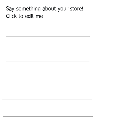
Say something about your store!
Click to edit me
El Partido
Historia
Postulados
Estructura
Documentos
Fototeca
Comité Ejecutivo
Asamblea Legislativa