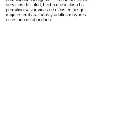
servicios de salud, hecho que incluso ha
permitido salvar vidas de niños en riesgo,
mujeres embarazadas y adultos mayores
en estado de abandono.
REGRESAR
El Partido
Historia
Postulados