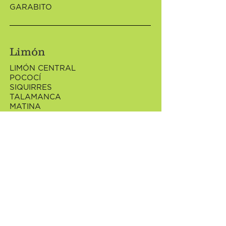
GARABITO
Limón
LIMÓN CENTRAL
POCOCÍ
SIQUIRRES
TALAMANCA
MATINA
GUÁCIMO
El Partido
Historia
Postulados
Estructura