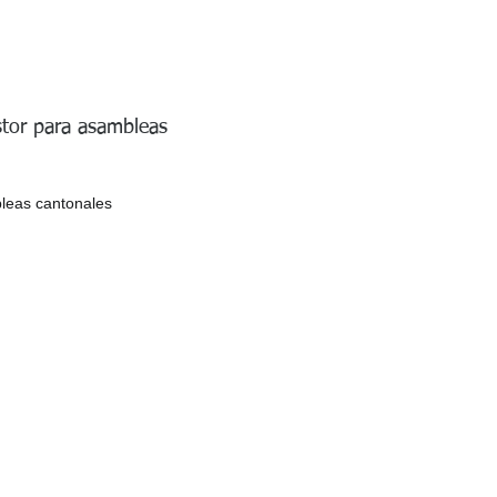
stor para asambleas
bleas cantonales