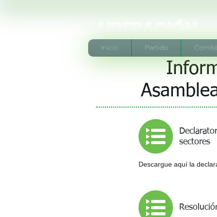
Inicio
Partido
Comité
Inform
Asambleas
Declarato
sectores
Descargue aquí la declar
Resolución