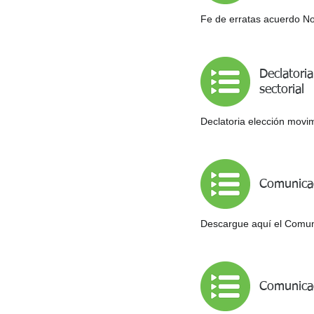
Fe de erratas acuerdo No
Declatori
sectorial
Declatoria elección movim
Comunicad
Descargue aquí el Comuni
Comunicad